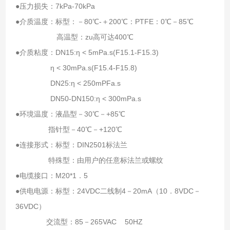
●压力损失：7kPa-70kPa
●介质温度：标型：－80℃-＋200℃：PTFE：0℃－85℃
高温型：zu高可达400℃
●介质粘度：DN15:η < 5mPa.s(F15.1-F15.3)
η < 30mPa.s(F15.4-F15.8)
DN25:η < 250mPFa.s
DN50-DN150:η < 300mPa.s
●环境温度：液晶型－30℃－+85℃
指针型－40℃－+120℃
●连接形式：标型：DIN2501标法兰
特殊型：由用户的任意标法兰或螺纹
●电缆接口：M20*1．5
●供电电源：标型：24VDC二线制4－20mA（10．8VDC－
36VDC）
交流型：85－265VAC 50HZ