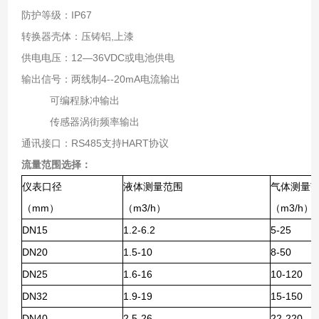
防护等级：IP67
转换器壳体：压铸铝,上漆
供电电压：12—36VDC或电池供电
输出信号：两线制4--20mA电流输出
可编程脉冲输出
传感器涡街频率输出
通讯接口：RS485支持HART协议
流量范围选择：
仪表口径
液体测量范围
气体测量
（mm）
（m3/h）
（m3/h）
DN15
1.2-6.2
5-25
DN20
1.5-10
8-50
DN25
1.6-16
10-120
DN32
1.9-19
15-150
DN40
2.5-26
22-220