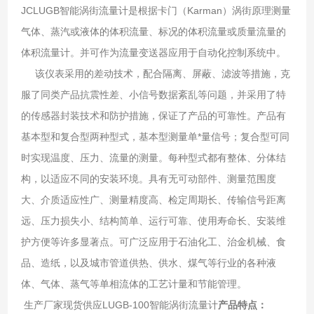
JCLUGB智能涡街流量计是根据卡门（Karman）涡街原理测量
气体、蒸汽或液体的体积流量、标况的体积流量或质量流量的
体积流量计。并可作为流量变送器应用于自动化控制系统中。
该仪表采用的差动技术，配合隔离、屏蔽、滤波等措施，克
服了同类产品抗震性差、小信号数据紊乱等问题，并采用了特
的传感器封装技术和防护措施，保证了产品的可靠性。产品有
基本型和复合型两种型式，基本型测量单*量信号；复合型可同
时实现温度、压力、流量的测量。每种型式都有整体、分体结
构，以适应不同的安装环境。具有无可动部件、测量范围度
大、介质适应性广、测量精度高、检定周期长、传输信号距离
远、压力损失小、结构简单、运行可靠、使用寿命长、安装维
护方便等许多显著点。可广泛应用于石油化工、治金机械、食
品、造纸，以及城市管道供热、供水、煤气等行业的各种液
体、气体、蒸气等单相流体的工艺计量和节能管理。
生产厂家现货供应LUGB-100智能涡街流量计
产品特点：