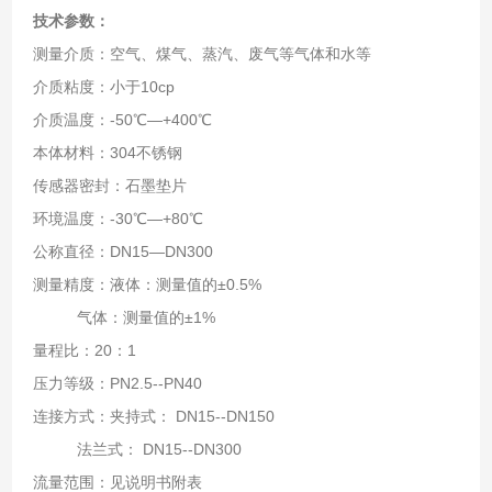
技术参数：
测量介质：空气、煤气、蒸汽、废气等气体和水等
介质粘度：小于10cp
介质温度：-50℃—+400℃
本体材料：304不锈钢
传感器密封：石墨垫片
环境温度：-30℃—+80℃
公称直径：DN15—DN300
测量精度：液体：测量值的±0.5%
气体：测量值的±1%
量程比：20：1
压力等级：PN2.5--PN40
连接方式：夹持式： DN15--DN150
法兰式： DN15--DN300
流量范围：见说明书附表