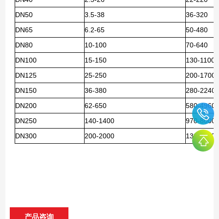
DN50
3.5-38
36-320
DN65
6.2-65
50-480
DN80
10-100
70-640
DN100
15-150
130-1100
DN125
25-250
200-1700
DN150
36-380
280-2240
DN200
62-650
580-4960
DN250
140-1400
970-8000
DN300
200-2000
1380-110
产品咨询