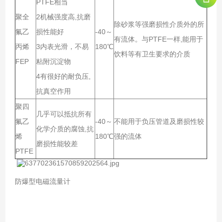
PTFE相当
聚全
2机械强度高,抗磨
除砂浆等强磨损性介质外的所
氟乙
损性能好
-40～
有流体。与PTFE一样,能用于
丙烯
3内表光滑，不易
180℃
饮料等有卫生要求的介质
FEP
粘附沉淀物
4有很好的耐负压,
抗真空作用
聚四
几乎可以抵抗所有
氟乙
-40～
不能用于负压管道及磨损性较
化学介质的腐蚀,抗
烯
180℃
强的流体
磨损性能较差
PTFE
防爆型电磁流量计