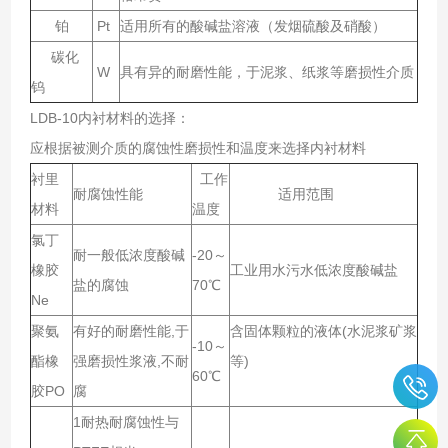
铂
Pt
适用所有的酸碱盐溶液（发烟硫酸及硝酸）
碳化
W
具有异的耐磨性能，于泥浆、纸浆等磨损性介质
钨
LDB-10内衬材料的选择：
应根据被测介质的腐蚀性磨损性和温度来选择内衬材料
衬里
工作
耐腐蚀性能
适用范围
材料
温度
氯丁
耐一般低浓度酸碱
-20～
橡胶
工业用水污水低浓度酸碱盐
盐的腐蚀
70℃
Ne
聚氨
有好的耐磨性能,于
含固体颗粒的液体(水泥浆矿浆
-10～
酯橡
强磨损性浆液,不耐
等)
60℃
胶PO
腐
1耐热耐腐蚀性与