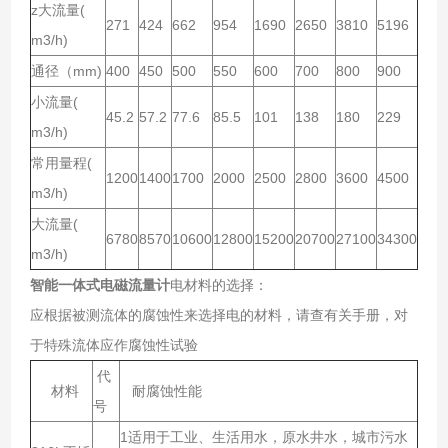
z大流量(
271
424
662
954
1690
2650
3810
5196
m3/h)
通径（mm)
400
450
500
550
600
700
800
900
小流量(
45.2
57.2
77.6
85.5
101
138
180
229
m3/h)
常用量程(
1200
1400
1700
2000
2500
2800
3600
4500
m3/h)
大流量(
6780
8570
10600
12800
15200
20700
27100
34300
m3/h)
智能一体式电磁流量计
电材料的选择：
应根据被测流体的腐蚀性来选择电的材料，请查有关手册，对
于特殊流体应作腐蚀性试验
代
材料
耐腐蚀性能
号
1适用于工业、生活用水，原水井水，城市污水