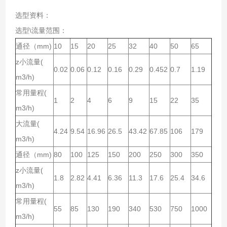
选型资料：
选型\流量范围：
通径（mm)
10
15
20
25
32
40
50
65
z小流量(
0.02
0.06
0.12
0.16
0.29
0.452
0.7
1.19
m3/h)
常用量程(
1
2
4
6
9
15
22
35
m3/h)
大流量(
4.24
9.54
16.96
26.5
43.42
67.85
106
179
m3/h)
通径（mm)
80
100
125
150
200
250
300
350
z小流量(
1.8
2.82
4.41
6.36
11.3
17.6
25.4
34.6
m3/h)
常用量程(
55
85
130
190
340
530
750
1000
m3/h)