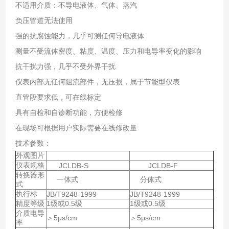
不适用介质：不导电液体、气体、蒸汽
负压管道无法使用
强的抗腐蚀能力，几乎可测任何导电液体
测量不受流体密度、粘度、温度、压力和电导率变化的影响
抗干扰力强，几乎不受外界干扰
仪表内部无任何阻流部件，无压损，属于节能型仪表
直管段要求低，可在线标定
具有自检和自诊断功能，方便检修
在现场可根据用户实际需要在线修改量
技术参数：
外观图片
仪表规格
JCLDB-S
JCLDB-F
转换器形
一体式
分体式
式
执行标
JB/T9248-1999
JB/T9248-1999
精度等级
1级或0.5级
1级或0.5级
介质电导
＞5μs/cm
＞5μs/cm
率