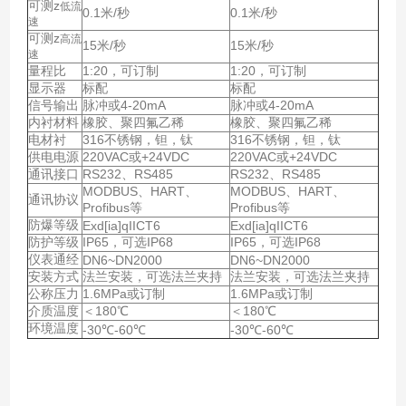
可测z
低流
0.1米/秒
0.1米/秒
速
可测z
高流
15米/秒
15米/秒
速
量程比
1:20，可订制
1:20，可订制
显示器
标配
标配
信号输出
脉冲或4-20mA
脉冲或4-20mA
内衬材料
橡胶、聚四氟乙稀
橡胶、聚四氟乙稀
电材衬
316不锈钢，钽，钛
316不锈钢，钽，钛
供电电源
220VAC或+24VDC
220VAC或+24VDC
通讯接口
RS232、RS485
RS232、RS485
MODBUS、HART、
MODBUS、HART、
通讯协议
Profibus等
Profibus等
防爆等级
Exd[ia]qIICT6
Exd[ia]qIICT6
防护等级
IP65，可选IP68
IP65，可选IP68
仪表通经
DN6~DN2000
DN6~DN2000
安装方式
法兰安装，可选法兰夹持
法兰安装，可选法兰夹持
公称压力
1.6MPa或订制
1.6MPa或订制
介质温度
＜180℃
＜180℃
环境温度
-30℃-60℃
-30℃-60℃