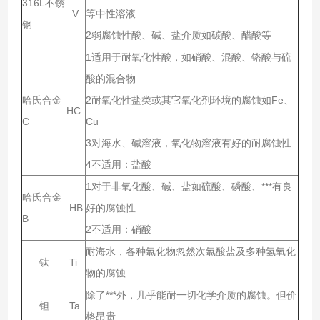
316L不锈
V
等中性溶液
钢
2弱腐蚀性酸、碱、盐介质如碳酸、醋酸等
1适用于耐氧化性酸，如硝酸、混酸、铬酸与硫
酸的混合物
哈氏合金
2耐氧化性盐类或其它氧化剂环境的腐蚀如Fe、
HC
C
Cu
3对海水、碱溶液，氧化物溶液有好的耐腐蚀性
4不适用：盐酸
1对于非氧化酸、碱、盐如硫酸、磷酸、***有良
哈氏合金
HB
好的腐蚀性
B
2不适用：硝酸
耐海水，各种氯化物忽然次氯酸盐及多种氢氧化
钛
Ti
物的腐蚀
除了***外，几乎能耐一切化学介质的腐蚀。但价
钽
Ta
格昂贵