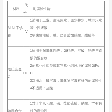
代
材料
耐腐蚀性能
号
1适用于工业、生活用水，原水井水，城市污水
316L不锈
等中性溶液
V
钢
2弱腐蚀性酸、碱、盐介质如碳酸、醋酸等
1适用于耐氧化性酸，如硝酸、混酸、铬酸与硫
酸的混合物
2耐氧化性盐类或其它氧化剂环境的腐蚀如Fe、
哈氏合金
HC
Cu
C
3对海水、碱溶液，氧化物溶液有好的耐腐蚀性
4不适用：盐酸
1对于非氧化酸、碱、盐如硫酸、磷酸、***有良
哈氏合金
好的腐蚀性