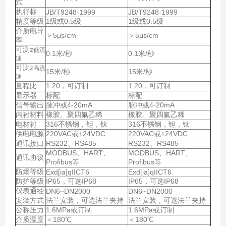
式
执行标
JB/T9248-1999
JB/T9248-1999
精度等级
1级或0.5级
1级或0.5级
介质电导
＞5μs/cm
＞5μs/cm
率
可测z
低流
0.1米/秒
0.1米/秒
速
可测z
高流
15米/秒
15米/秒
速
量程比
1:20，可订制
1:20，可订制
显示器
标配
标配
信号输出
脉冲或4-20mA
脉冲或4-20mA
内衬材料
橡胶、聚四氟乙稀
橡胶、聚四氟乙稀
电材衬
316不锈钢，钽，钛
316不锈钢，钽，钛
供电电源
220VAC或+24VDC
220VAC或+24VDC
通讯接口
RS232、RS485
RS232、RS485
MODBUS、HART、
MODBUS、HART、
通讯协议
Profibus等
Profibus等
防爆等级
Exd[ia]qIICT6
Exd[ia]qIICT6
防护等级
IP65，可选IP68
IP65，可选IP68
仪表通经
DN6~DN2000
DN6~DN2000
安装方式
法兰安装，可选法兰夹持
法兰安装，可选法兰夹持
公称压力
1.6MPa或订制
1.6MPa或订制
介质温度
＜180℃
＜180℃