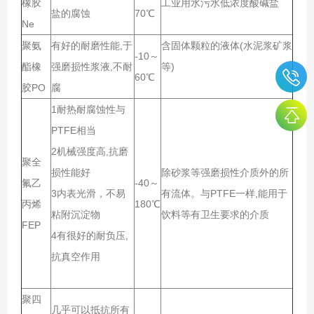
橡胶
工业用水污水低浓度酸碱盐
盐的腐蚀
70℃
Ne
聚氨
有好的耐磨性能,于
含固体颗粒的液体(水泥浆矿浆
-10～
酯橡
强磨损性浆液,不耐
等)
60℃
胶PO
腐
1耐热耐腐蚀性与
PTFE相当
2机械强度高,抗磨
聚全
损性能好
除砂浆等强磨损性介质外的所
氟乙
-40～
3内表光滑，不易
有流体。与PTFE一样,能用于
丙烯
180℃
粘附沉淀物
饮料等有卫生要求的介质
FEP
4有很好的耐负压,
抗真空作用
聚四
几乎可以抵抗所有