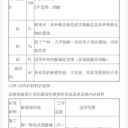
HB
B
2不适用：硝酸
耐海水，各种氯化物忽然次氯酸盐及多种氢氧化
钛
Ti
物的腐蚀
除了***外，几乎能耐一切化学介质的腐蚀。但价
钽
Ta
格昂贵
铂
Pt
适用所有的酸碱盐溶液（发烟硫酸及硝酸）
碳化
W
具有异的耐磨性能，于泥浆、纸浆等磨损性介质
钨
LDB-10内衬材料的选择：
应根据被测介质的腐蚀性磨损性和温度来选择内衬材料
衬里
工作
耐腐蚀性能
适用范围
材料
温度
氯丁
耐一般低浓度酸碱
-20～