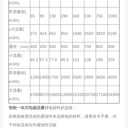
m3/h)
常用量程(
55
85
130
190
340
530
750
1000
m3/h)
z大流量(
271
424
662
954
1690
2650
3810
5196
m3/h)
通径（mm)
400
450
500
550
600
700
800
900
小流量(
45.2
57.2
77.6
85.5
101
138
180
229
m3/h)
常用量程(
1200
1400
1700
2000
2500
2800
3600
4500
m3/h)
大流量(
6780
8570
10600
12800
15200
20700
27100
34300
m3/h)
智能一体式电磁流量计
电材料的选择：
应根据被测流体的腐蚀性来选择电的材料，请查有关手册，对
于特殊流体应作腐蚀性试验