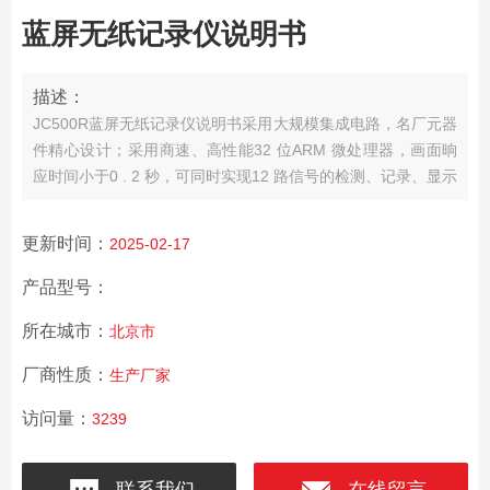
蓝屏无纸记录仪说明书
描述：
JC500R蓝屏无纸记录仪说明书采用大规模集成电路，名厂元器
件精心设计；采用商速、高性能32 位ARM 微处理器，画面晌
应时间小于0 . 2 秒，可同时实现12 路信号的检测、记录、显示
和报警：JC500R蓝屏无纸记录仪 5 . 1英寸32Ox240 点阵高亮
度蓝屏图形液晶显示，LED 背光、画面清晰、宽视角。屏幕对
更新时间：
2025-02-17
比度可自动调节。
产品型号：
所在城市：
北京市
厂商性质：
生产厂家
访问量：
3239
联系我们
在线留言