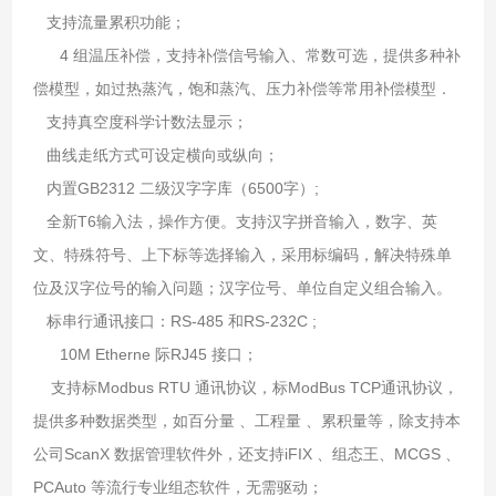
支持流量累积功能；
4 组温压补偿，支持补偿信号输入、常数可选，提供多种补
偿模型，如过热蒸汽，饱和蒸汽、压力补偿等常用补偿模型．
支持真空度科学计数法显示；
曲线走纸方式可设定横向或纵向；
内置GB2312 二级汉字字库（6500字）;
全新T6输入法，操作方便。支持汉字拼音输入，数字、英
文、特殊符号、上下标等选择输入，采用标编码，解决特殊单
位及汉字位号的输入问题；汉字位号、单位自定义组合输入。
标串行通讯接口：RS-485 和RS-232C ;
10M Etherne 际RJ45 接口；
支持标Modbus RTU 通讯协议，标ModBus TCP通讯协议，
提供多种数据类型，如百分量 、工程量 、累积量等，除支持本
公司ScanX 数据管理软件外，还支持iFIX 、组态王、MCGS 、
PCAuto 等流行专业组态软件，无需驱动；