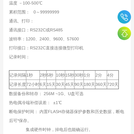
温度 －100-500℃
累积范围： 0～99999999
通讯、打印：
通讯接口：RS232C或RS485
波特率：1200、2400、9600、57600
打印接口：RS232C直接连接微型打印机
记录时间：
记录间隔
1秒
2秒
5秒
10秒
15秒
30秒
1分
2分
4分
记录长度
72小时
6天
15天
30天
45天
90天
180天
360天
720天
数据备份和转存： 256M ~1G、U盘可选
热电偶冷端补偿误差： ±1℃
断电保护时间： 内置FLASH存储器保护参数和历史数据，断电
后可*保存。
集成硬件时钟，掉电后也能确运行。