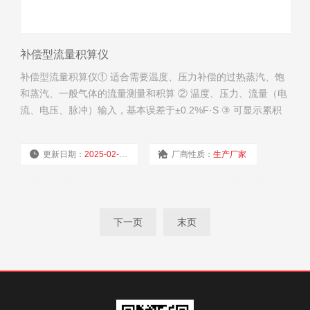
补偿型流量积算仪
补偿型流量积算仪① 适合需要温度、压力补偿的过热蒸汽、饱
和蒸汽、一般气体的流量测量和积算 ② 温度、压力、流量（电
流、电压、脉冲）输入，基本误差于±0.2%F·S ③ 可显示累积
量、补偿后瞬时流量、密度、温度、压力和补偿前瞬时流量 ④
外形尺寸：160×80（横/竖），96×96， ⑤ 仪表电源220V
更新日期：
2025-02-17
厂商性质：
生产厂家
AC，（9~30）V DC
浏览量：
2913
下一页
末页