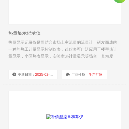
热量显示记录仪
热量显示记录仪是司结合市场上主流量的流量计，研发而成的
一种的热工计量显示控制仪表，该仪表可广泛应用于楼宇热计
量显示，小区热表显示，实验室热计量显示等场合，其精度
高，显示确，可与电磁流量计，涡街流量计，涡轮流量计，超
声波流量计等一次流量计仪表配套使用，加是PT1000热电阻即
更新日期：
2025-02-18
厂商性质：
生产厂家
可组成一款高精度的热量表。
浏览量：
2716