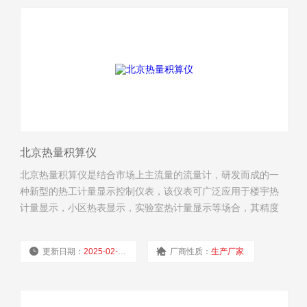
北京热量积算仪
北京热量积算仪是结合市场上主流量的流量计，研发而成的一
种新型的热工计量显示控制仪表，该仪表可广泛应用于楼宇热
计量显示，小区热表显示，实验室热计量显示等场合，其精度
高，显示确，可与电磁流量计，涡街流量计，涡轮流量计，超
声波流量计等一次流量计仪表配套使用，加是PT1000热电阻即
更新日期：
2025-02-18
厂商性质：
生产厂家
可组成一款高精度的热量表。
浏览量：
3006