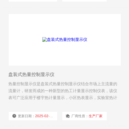
浏览量：
2728
盘装式热量控制显示仪
热量控制显示仪是盘装式热量控制显示仪结合市场上主流量的
流量计，研发而成的一种新型的热工计量显示控制仪表，该仪
表可广泛应用于楼宇热计量显示，小区热表显示，实验室热计
量显示等场合，其精度高，显示确，可与电磁流量计，涡街流
量计，涡轮流量计，超声波流量计等一次流量计仪表配套使
更新日期：
2025-02-18
厂商性质：
生产厂家
用，加是PT1000热电阻即可组成一款高精度的热量表。
浏览量：
2899