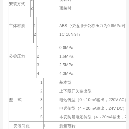
安装方式
2
顶装时
主体材质
1
ABS（仅适用于公称压力为0.6MPa时
2
1Cr18Ni9Ti
1
0.6MPa
公称压力
2
1.6MPa
3
2.5MPa
4
4.0MPa
1
基本型
2
上下限开关输出型
型 式
3
电远传型（0～10mA输出，220V AC）
4
电远传型（4～20mA输出，24V DC）
5
本安防暴电远传型（4～20mA输出，24
安装间距
L
测量范转