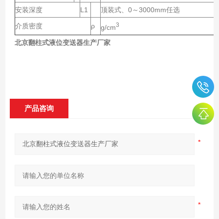
安装深度
L1
顶装式、0～3000mm任选
3
介质密度
ρ
g/cm
北京翻柱式液位变送器生产厂家
产品咨询