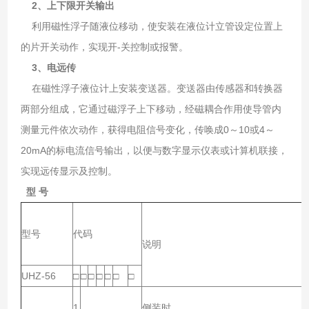
2、上下限开关输出
利用磁性浮子随液位移动，使安装在液位计立管设定位置上
的片开关动作，实现开-关控制或报警。
3、电远传
在磁性浮子液位计上安装变送器。变送器由传感器和转换器
两部分组成，它通过磁浮子上下移动，经磁耦合作用使导管内
测量元件依次动作，获得电阻信号变化，传唤成0～10或4～
20mA的标电流信号输出，以便与数字显示仪表或计算机联接，
实现远传显示及控制。
型 号
型号
代码
说明
UHZ-56
□
□
□
□
□
□
□
1
侧装时