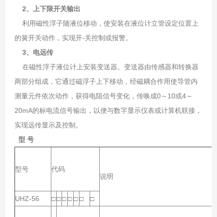
2、上下限开关输出
利用磁性浮子随液位移动，使安装在液位计立管设定位置上
的簧开关动作，实现开-关控制或报警。
3、电远传
在磁性浮子液位计上安装变送器。变送器由传感器和转换器
两部分组成，它通过磁浮子上下移动，经磁耦合作用使导管内
测量元件依次动作，获得电阻信号变化，传唤成0～10或4～
20mA的标电流信号输出，以便与数字显示仪表或计算机联接，
实现远传显示及控制。
型 号
型号
代码
说明
UHZ-56
□
□
□
□
□
□
□