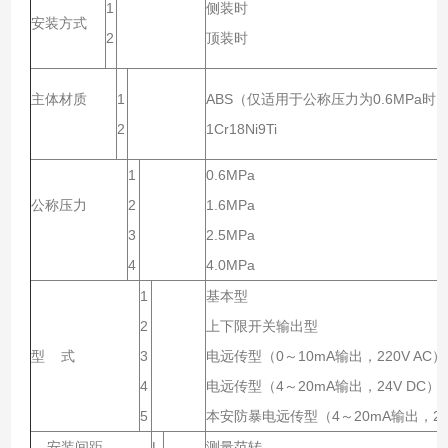
1
侧装时
安装方式
2
顶装时
主体材质
1
ABS（仅适用于公称压力为0.6MPa时
2
1Cr18Ni9Ti
1
0.6MPa
公称压力
2
1.6MPa
3
2.5MPa
4
4.0MPa
1
基本型
2
上下限开关输出型
型 式
3
电远传型（0～10mA输出，220V AC）
4
电远传型（4～20mA输出，24V DC）
5
本安防暴电远传型（4～20mA输出，24
安装间距
L
测量范转