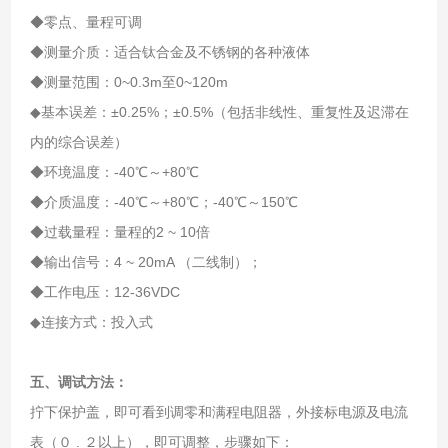
◆零点、量程可调
◆测量介质：适合钛合金及不锈钢的各种液体
◆测量范围：0~0.3m至0~120m
◆基本误差：±0.25%；±0.5%（包括非线性、重复性及迟滞在
内的综合误差）
◆环境温度：-40℃～+80℃
◆介质温度：-40℃～+80℃；-40℃～150℃
◆过载量程：量程的2 ~ 10倍
◆输出信号：4 ~ 20mA （二线制）；
◆工作电压：12-36VDC
◆连接方式：投入式
五、调试方法：
拧下保护盖，即可看到调零和满程电阻器，外接标电源及电流
表（０ . ２以上），即可调整，步骤如下：