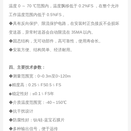
温度 0 ～ 70 ℃范围内，温度飘移低于 0.2%FS ，在整个允许
工作温度范围内低于 0.5%FS 。
◆具有反向保护、限流保护电路，在安装时正负接反不会损坏
变送器，异常时送器会自动限流在 35MA 以内。
◆固态结构，无可动部件，高可靠性，使用寿命长。
◆安装方便、结构简单、经济耐用。
四、主要技术参数：
◆测量范围宽：0~0.3m至0~120m
◆精度高：0.25﹪FS0.5﹪FS
◆稳定性好：≤0.1﹪FS年
◆介质温度范围宽：-40～150℃
◆抗干扰设计
◆防腐性好：钛/硅-蓝宝石膜片
◆多种输出信号，便于远传