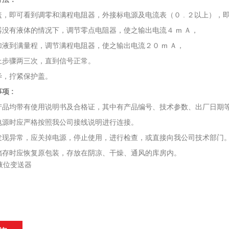
盖，即可看到调零和满程电阻器，外接标电源及电流表（０ . ２以上），
器没有液体的情况下，调节零点电阻器，使之输出电流４ m Ａ，
加液到满量程，调节满程电阻器，使之输出电流２０ m Ａ，
上步骤两三次，直到信号正常。
毕，拧紧保护盖。
项 :
产品均带有使用说明书及合格证，其中有产品编号、技术参数、出厂日期
电源时应严格按照我公司接线说明进行连接。
发现异常，应关掉电源，停止使用，进行检查，或直接向我公司技术部门
储存时应恢复原包装，存放在阴凉、干燥、通风的库房内。