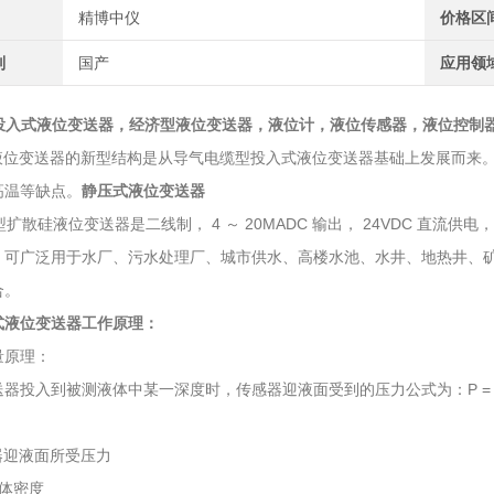
精博中仪
价格区
别
国产
应用领
01A投入式液位变送器，经济型液位变送器，液位计，液位传感器，液位控制
01A液位变送器的新型结构是从导气电缆型投入式液位变送器基础上发展而
高温等缺点。
静压式液位变送器
1A 型扩散硅液位变送器是二线制， 4 ～ 20MADC 输出， 24VDC
，可广泛用于水厂、污水处理厂、城市供水、高楼水池、水井、地热井、
合。
式液位变送器
工作原理：
量原理：
器投入到被测液体中某一深度时，传感器迎液面受到的压力公式为：Ρ = ρ .g
器迎液面所受压力
液体密度