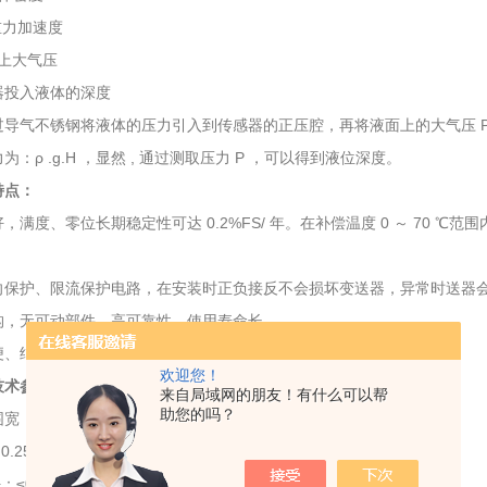
重力加速度
面上大气压
器投入液体的深度
导气不锈钢将液体的压力引入到传感器的正压腔，再将液面上的大气压 Po
为：ρ .g.H ，显然 , 通过测取压力 P ，可以得到液位深度。
特点：
，满度、零位长期稳定性可达 0.2%FS/ 年。在补偿温度 0 ～ 70 ℃
。
向保护、限流保护电路，在安装时正负接反不会损坏变送器，异常时送器会自
构，无可动部件，高可靠性，使用寿命长。
便、结构简单、经济耐用。
欢迎您！
技术参数：
来自局域网的朋友！有什么可以帮
助您的吗？
：0~0.3m至0~120m
.25﹪FS0.5﹪FS
：≤0.1﹪FS年