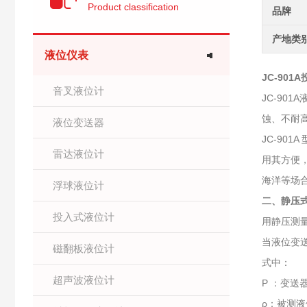
Product classification
品牌
产地类
液位仪表
JC-9
音叉液位计
JC-9
蚀、不耐
液位变送器
JC-90
雷达液位计
用其方便
海洋等场
浮球液位计
二、
静压
投入式液位计
用静压测
当液位变送
磁翻板液位计
式中：
超声波液位计
P ：变送
ρ：被测