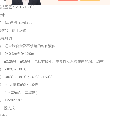
范围宽：-40～150℃
设计
：钛/硅-蓝宝石膜片
出信号，便于远传
量程可调
质：适合钛合金及不锈钢的各种液体
0~0.3m至0~120m
：±0.25%；±0.5%（包括非线性、重复性及迟滞在内的综合误差）
：-40℃～+80℃
-40℃～+80℃；-40℃～150℃
zui大量程的2 ~ 10倍
：4 ~ 20mA （二线制）；
12-36VDC
式：投入式
方法：