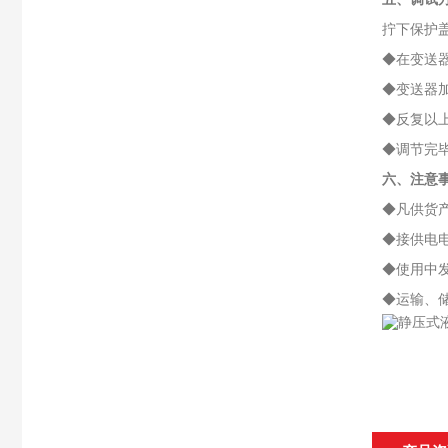
拧下保护
◆在变送
◆变送器
◆反复以
◆调节完
六、注意事
◆凡供货
◆接供电
◆使用中
◆运输、