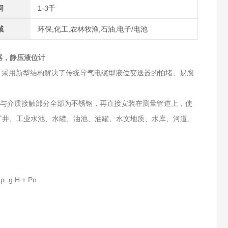
间
1-3千
域
环保,化工,农林牧渔,石油,电子/电池
器，静压液位计
来。采用新型结构解决了传统导气电缆型液位变送器的怕堵、易腐
 直流供电，与介质接触部分全部为不锈钢，再直接安装在测量管道上，使
矿井、工业水池、水罐、油池、油罐、水文地质、水库、河道、
.H + Po