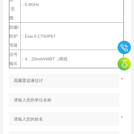
：6.8GHz
范
围
防爆/
防护
：Exia II CT6/IP67
等级
信号
：4…20mA/HART（两线
输出
产品咨询