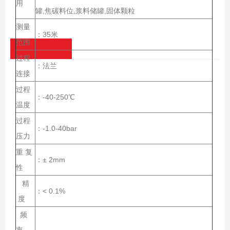
用
罐,焦碳料位,浆料储罐,固体颗粒
测量
：35米
范围
过程
：法兰
连接
过程
：-40-250℃
温度
过程
：-1.0-40bar
压力
重 复
：± 2mm
性
精
：< 0.1%
度
频
率