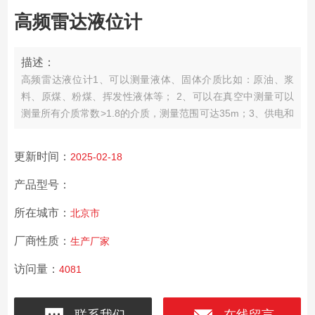
高频雷达液位计
描述：
高频雷达液位计1、可以测量液体、固体介质比如：原油、浆
料、原煤、粉煤、挥发性液体等； 2、可以在真空中测量可以
测量所有介质常数>1.8的介质，测量范围可达35m；3、供电和
输出信号通过一根两芯线缆（回路电路）,采用4…20mA输出或
数字型信号输出； 4、非接触式测量安装方便采用其稳定的材
更新时间：
2025-02-18
料牢固耐用，精确可靠分辨率可达1mm； 5、不受噪音、蒸
汽、粉尘、真空等工况影响；
产品型号：
所在城市：
北京市
厂商性质：
生产厂家
访问量：
4081
联系我们
在线留言