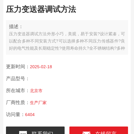
压力变送器调试方法
描述：
压力变送器调试方法外形小巧，美观，易于安装?设计紧凑，可
以配合多种不同安装方式?可以选择多种不同压力传感器件?良
好的电气性能及长期稳定性?使用寿命持久?全不锈钢结构?多种
结构可选择?体积小巧，易于安装?标螺纹引压测量方式?表压、
绝压、密封表压?激光调阻补偿零点和温度性能?高可靠性和稳
更新时间：
2025-02-18
定性?输出信号形式多样。
产品型号：
所在城市：
北京市
厂商性质：
生产厂家
访问量：
6404
联系我们
在线留言