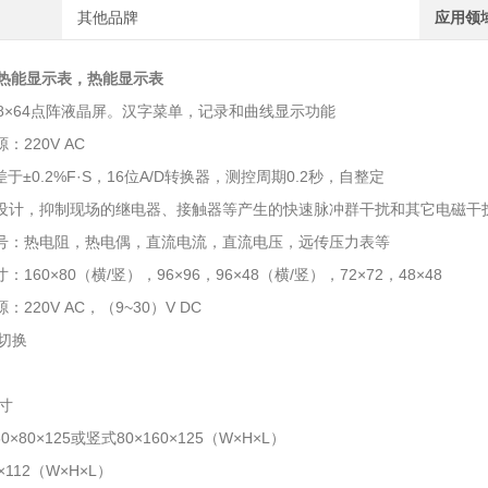
其他品牌
应用领
热能显示表
，
热能显示表
28×64点阵液晶屏。汉字菜单，记录和曲线显示功能
：220V AC
差于±0.2%F·S，16位A/D转换器，测控周期0.2秒，自整定
扰设计，抑制现场的继电器、接触器等产生的快速脉冲群干扰和其它电磁干扰
信号：热电阻，热电偶，直流电流，直流电压，远传压力表等
：160×80（横/竖），96×96，96×48（横/竖），72×72，48×48
：220V AC，（9~30）V DC
动切换
寸
0×80×125或竖式80×160×125（W×H×L）
6×112（W×H×L）