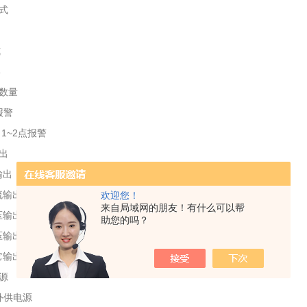
式
式
形
点数量
报警
：1~2点报警
出
输出
输出（4~20）mA、（0~10）mA或（0~20）mA
欢迎您！
来自局域网的朋友！有什么可以帮
输出（0~5）V、（1~5）V
助您的吗？
输出（0~10）V
它输出
源
外供电源