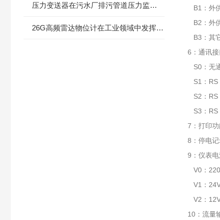
压力变送器在污水厂排污管道压力监测中的优势与应用
B1：外供2
B2：外供2
26G高频雷达物位计在工业领域中发挥什么作用
B3：其
6：通讯接
S0：无
S1：RS 
S2：RS 
S3：RS 
7：打印
8：停电
9：仪表电
V0：220
V1：24V
V2：12V
10：流量