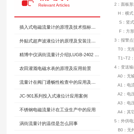
2：面板形
Relevant Articles
H：横式
S：竖
插入式电磁流量计的原理及技术指标还有安装方法
F：方
3：报警
外贴式超声波液位计的原理及安装注意事项
T0：无
精博中仪涡街流量计介绍|LUGB‑2402 与 LUGB‑15 选型区分指南
T1~T2
4：变送输
农田灌溉电磁水表的原理及应用前景
A0：无
​流量计在阀门通畅性检查中的应用及注意事项
A1：电流
A2：电压
JC-901系列投入式液位计应用案例
A3：电压
不锈钢电磁流量计在工业生产中的应用
A4：其
5：外供电
涡街流量计的温偿是怎么回事
B0：无