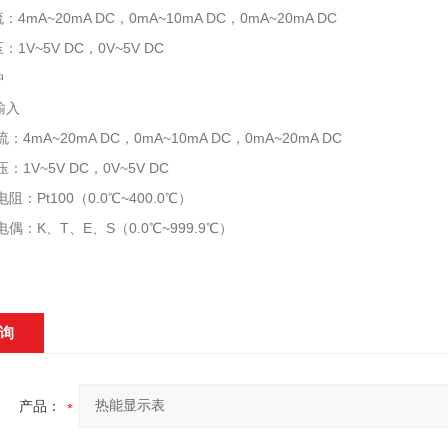
4mA~20mA DC，0mA~10mA DC，0mA~20mA DC
1V~5V DC，0V~5V DC
冲
输入
4mA~20mA DC，0mA~10mA DC，0mA~20mA DC
1V~5V DC，0V~5V DC
：Pt100（0.0℃~400.0℃）
偶：K、T、E、S（0.0℃~999.9℃）
询
产品：