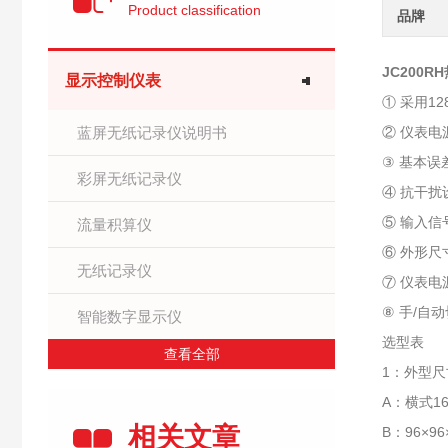
Product classification
品牌
JC200RH
显示控制仪表
① 采用1
蓝屏无纸记录仪说明书
② 仪表电源
③ 基本误
彩屏无纸记录仪
④ 抗干
⑤ 输入
流量积算仪
⑥ 外形尺寸
无纸记录仪
⑦ 仪表电源
⑧ 手/自
智能数字显示仪
选型表
查看全部
1：外型尺
A：横式16
相关文章
B：96×9