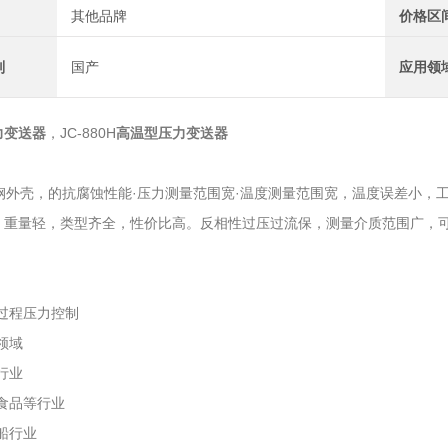
其他品牌
价格区
别
国产
应用领
力变送器
，
JC-880H
高温型压力变送器
外壳，的抗腐蚀性能·压力测量范围宽·温度测量范围宽，温度误差小，
，重量轻，类型齐全，性价比高。反相性过压过流保，测量介质范围广，
：
场过程压力控制
领域
行业
食品等行业
船行业