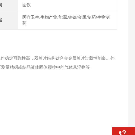
间
面议
医疗卫生,生物产业,能源,钢铁/金属,制药/生物制
域
药
工作稳定可靠性高，双膜片结构钛合金金属膜片过载性能良。外
可测量粘稠或结晶液体固体颗粒中的气体悬浮物等