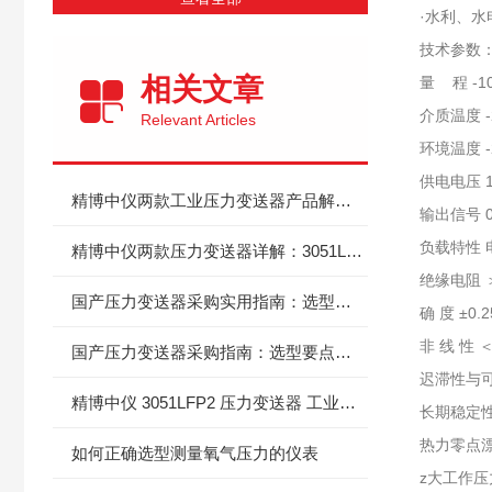
·水利、
技术参数
相关文章
量 程 -1
介质温度 -
Relevant Articles
环境温度 -
供电电压 1
精博中仪两款工业压力变送器产品解析|3051LFP2 与 JC-880H 选型指引
输出信号 0
负载特性 电
精博中仪两款压力变送器详解：3051LFP2、JC-880H 产品剖析与选型指导
绝缘电阻 ＞
国产压力变送器采购实用指南：选型要点、优质厂商与高性价比产品参考
确 度 ±0.2
非 线 性 ＜
国产压力变送器采购指南：选型要点、优质厂商及高性价比产品推荐
迟滞性与可重
精博中仪 3051LFP2 压力变送器 工业测控的实用之选
长期稳定性 
热力零点漂移
如何正确选型测量氧气压力的仪表
z大工作压