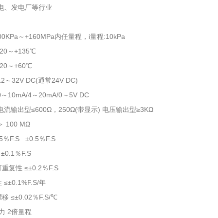
水电、发电厂等行业
：
00KPa～+160MPa内任量程，i
量程:10kPa
20～+135℃
20～+60℃
2～32V DC(通常24V DC)
～10mA/4～20mA/0～5V DC
流输出型≤600Ω，250Ω(带显示) 电压输出型≥3KΩ
 100 MΩ
5％F.S ±0.5％F.S
±0.1％F.S
复性 ≤±0.2％F.S
≤±0.1%F.S/年
 ≤±0.02％F.S/℃
力 2倍量程