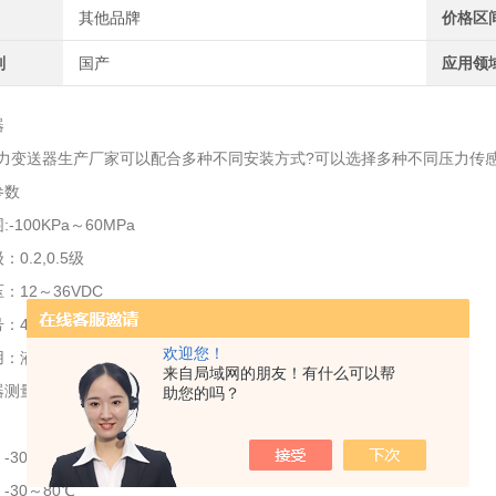
其他品牌
价格区
别
国产
应用领
器
变送器生产厂家可以配合多种不同安装方式?可以选择多种不同压力传感
参数
-100KPa～60MPa
0.2,0.5级
：12～36VDC
：4～20mA，1～5V
欢迎您！
用：液压机、空气压缩机、恒压供水、真空设备
来自局域网的朋友！有什么可以帮
测量范围：-100kPa～60MPa
助您的吗？
-30～85℃
-30～80℃