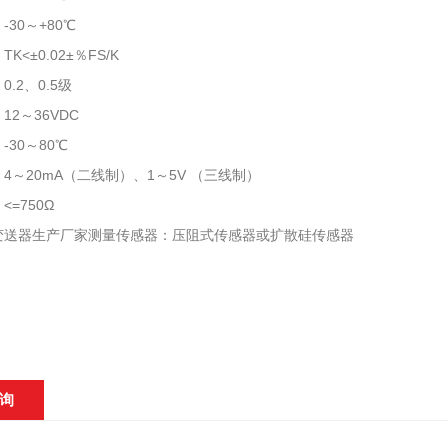
-30～+80℃
K<±0.02±％FS/K
.2、0.5级
12～36VDC
-30～80℃
4～20mA（二线制）、1～5V （三线制）
=750Ω
变送器生产厂家测量传感器：压阻式传感器或扩散硅传感器
询