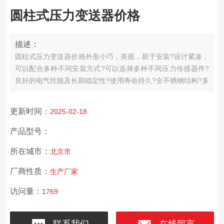
圆柱式压力变送器价格
描述：
圆柱式压力变送器价格外形小巧，美观，易于安装?设计紧凑，
可以配合多种不同安装方式?可以选择多种不同压力传感器件?
良好的电气性能及长期稳定性?使用寿命持久?全不锈钢结构?多
种结构可选择?体积小巧，易于安装?标螺纹引压测量方式?表
压、绝压、密封表压?激光调阻补偿零点和温度性能?高可靠性
更新时间：
2025-02-18
和稳定性?输出信号形式多样。
产品型号：
所在城市：
北京市
厂商性质：
生产厂家
访问量：
1769
联系我们
在线留言